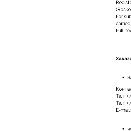
Regist
(Rosko
For sub
carrie
Full-te
Заказ
н
Контак
Тел.: +
Тел.: 
E-mail:
ч