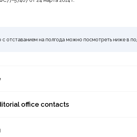
С77-57407 от 24 марта 2014 г.
 с отставанием на полгода можно посмотреть ниже в п
e
orial office contacts
я