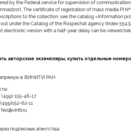
ered by the Federal service for supervision of communicatio
mnadzor). The certificate of registration of mass media PI
scriptions to the collection, see the catalog «Information pro
d out under the Catalog of the Rospechat agency (index 55432
xt electronic version with a half-year delay can be viewed be
ать авторские экземпляры, купить отдельные номер
апрямую в ВИНИТИ РАН
ты:
7 (499) 155-46-17
+7(499)152-62-11
 feo@viniti.ru
ерез подписные агентства: