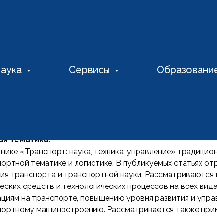
спорт: наука, техника, управление
аука
Сервисы
Образовани
236-1914
я авторов
ая тематика:
нике «Транспорт: наука, техника, управление» традицио
ортной тематике и логистике. В публикуемых статьях о
ия транспорта и транспортной науки. Рассматриваются 
еских средств и технологических процессов на всех вид
циям на транспорте, повышению уровня развития и упра
портному машиностроению. Рассматривается также прим