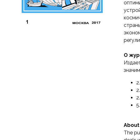
оптим
устрой
космич
страны
эконо
регул
О жур
Издает
значим
2
2
2
5
About 
The pub