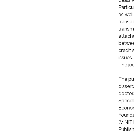
deals 
Partic
as well
transp
transm
attache
between
credit 
issues.
The jou
The pub
dissert
doctors
Special
Econom
Founder
(VINITI
Publis