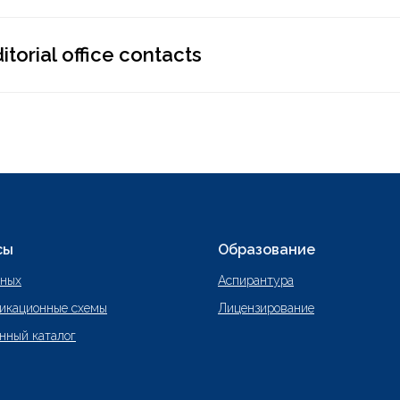
orial office contacts
сы
Образование
нных
Аспирантура
икационные схемы
Лицензирование
нный каталог