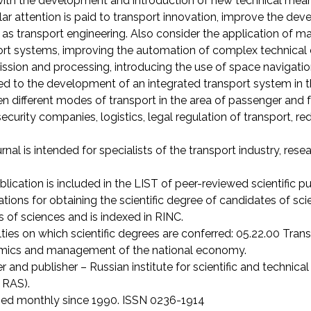
with the development and introduction of new technical mean
ular attention is paid to transport innovation, improve the 
 as transport engineering. Also consider the application of 
ort systems, improving the automation of complex technical
ission and processing, introducing the use of space navigat
d to the development of an integrated transport system in th
 different modes of transport in the area of passenger and f
security companies, logistics, legal regulation of transport,
rnal is intended for specialists of the transport industry, re
lication is included in the LIST of peer-reviewed scientific pub
ations for obtaining the scientific degree of candidates of sc
 of sciences and is indexed in RINC.
ties on which scientific degrees are conferred: 05.22.00 Tra
ics and management of the national economy.
 and publisher – Russian institute for scientific and technic
 RAS).
hed monthly since 1990. ISSN 0236-1914