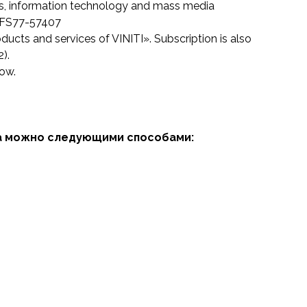
ns, information technology and mass media
 №FS77-57407
ducts and services of VINITI». Subscription is also
).
low.
а
можно следующими способами: