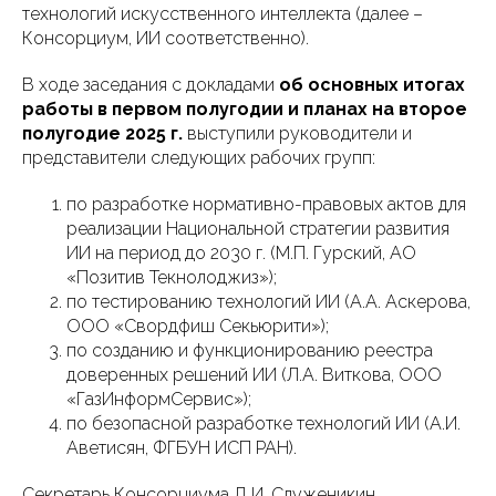
технологий искусственного интеллекта (далее –
Консорциум, ИИ соответственно).
В ходе заседания с докладами
об основных итогах
работы в первом полугодии и планах на второе
полугодие 2025 г.
выступили руководители и
представители следующих рабочих групп:
по разработке нормативно-правовых актов для
реализации Национальной стратегии развития
ИИ на период до 2030 г. (М.П. Гурский, АО
«Позитив Текнолоджиз»);
по тестированию технологий ИИ (А.А. Аскерова,
ООО «Свордфиш Секьюрити»);
по созданию и функционированию реестра
доверенных решений ИИ (Л.А. Виткова, ООО
«ГазИнформСервис»);
по безопасной разработке технологий ИИ (А.И.
Аветисян, ФГБУН ИСП РАН).
Секретарь Консорциума Д.И. Служеникин