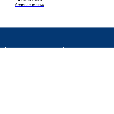
безопасность»
Подробнее
Наука
Сервисы
Научная деятельность
База данных
Реферативные журналы
Классификационные схемы
Научные издания
Электронный каталог
Научные семинары
Образование
Об институте
Аспирантура
О ВИНИТИ РАН
Лицензирование
Противодействие коррупции
Вакансии