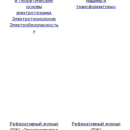
и теоретические
машины и
основы
трансформаторы»
электротехники.
Электротехнология.
Электробезопасность
»
Подробнее
Подробнее
Реферативный журнал
Реферативный журнал
(РЖ) «Электропривод
(РЖ)