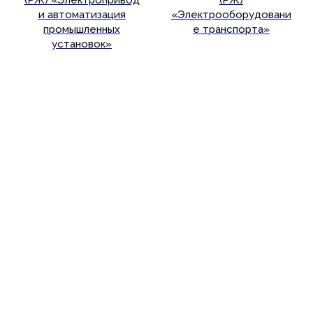
и автоматизация
«Электрооборудовани
промышленных
е транспорта»
установок»
Подробнее
Подробнее
Реферативный журнал
Реферативный журнал